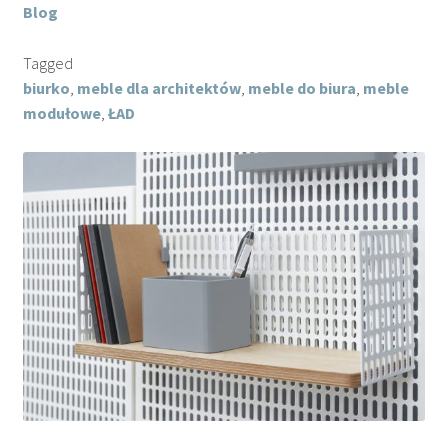
Blog
strefa architekta
Tagged
biurko
,
meble dla architektów
,
meble do biura
,
meble
blog
modułowe
,
ŁAD