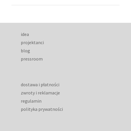
idea
projektanci
blog
pressroom
dostawa i płatności
zwroty i reklamacje
regulamin
polityka prywatności