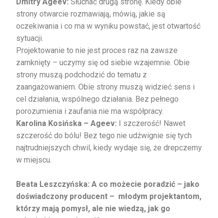
Dmitry Ageev
:
Słuchać drugą stronę. Kiedy obie
strony otwarcie rozmawiają, mówią, jakie są
oczekiwania i co ma w wyniku powstać, jest otwartość
sytuacji.
Projektowanie to nie jest proces raz na zawsze
zamknięty – uczymy się od siebie wzajemnie. Obie
strony muszą podchodzić do tematu z
zaangażowaniem. Obie strony muszą widzieć sens i
cel działania, wspólnego działania. Bez pełnego
porozumienia i zaufania nie ma współpracy.
Karolina Kosińska – Ageev:
I szczerość! Nawet
szczerość do bólu! Bez tego nie udźwignie się tych
najtrudniejszych chwil, kiedy wydaje się, że drepczemy
w miejscu.
Beata Leszczyńska: A co możecie poradzić – jako
doświadczony producent – młodym projektantom,
którzy mają pomysł, ale nie wiedzą, jak go